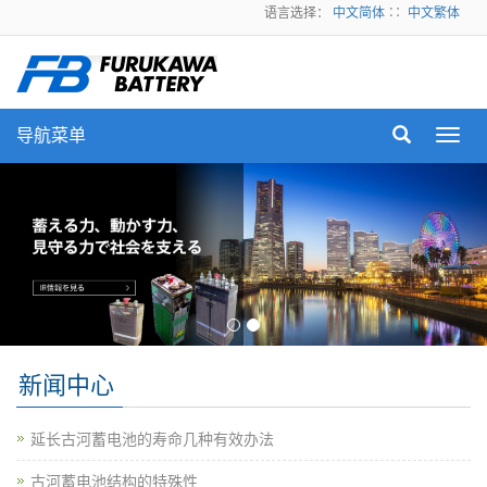
语言选择：
中文简体
∷
中文繁体
导航菜单
Toggl
navig
新闻中心
延长古河蓄电池的寿命几种有效办法
古河蓄电池结构的特殊性